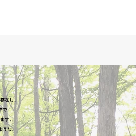
く存在し、
中で
います。
ような、