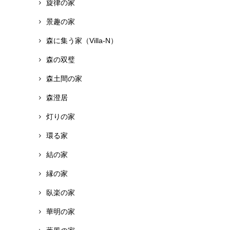
旋律の家
景趣の家
森に集う家（Villa-N）
森の双璧
森土間の家
森澄居
灯りの家
環る家
結の家
縁の家
臥楽の家
華明の家