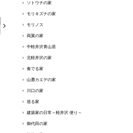
ソトウチの家
モリキズナの家
モリノス
両翼の家
中軽井沢青山居
北軽井沢の家
奏でる家
山麓カエデの家
川口の家
巡る家
建築家の日常～軽井沢 便り～
御代田の家