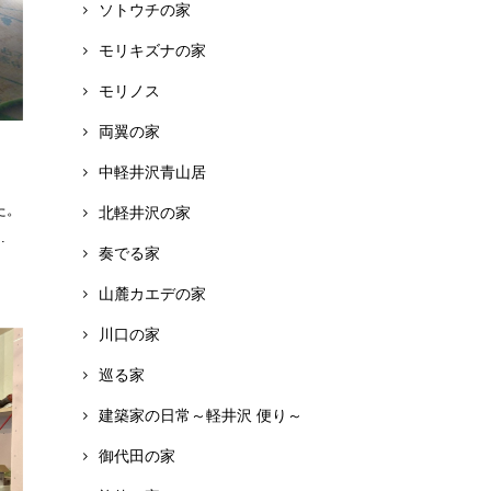
ソトウチの家
モリキズナの家
モリノス
両翼の家
中軽井沢青山居
た。
北軽井沢の家
.
奏でる家
山麓カエデの家
川口の家
巡る家
建築家の日常～軽井沢 便り～
御代田の家