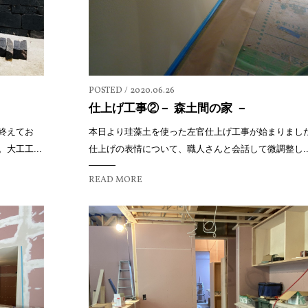
POSTED / 2020.06.26
仕上げ工事②－ 森土間の家 －
終えてお
本日より珪藻土を使った左官仕上げ工事が始まりまし
大工工...
仕上げの表情について、職人さんと会話して微調整し..
READ MORE