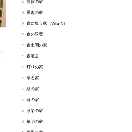
旋律の家
景趣の家
森に集う家（Villa-N）
森の双璧
森土間の家
す。
森澄居
.
灯りの家
環る家
結の家
縁の家
臥楽の家
華明の家