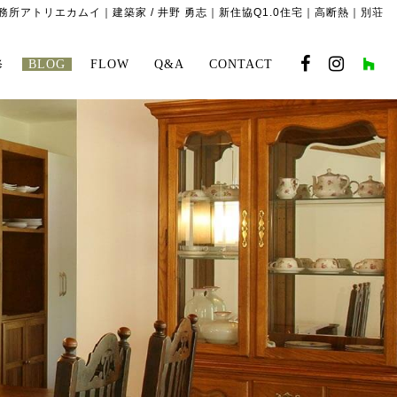
所アトリエカムイ｜建築家 / 井野 勇志｜新住協Q1.0住宅｜高断熱｜別荘
修
BLOG
FLOW
Q&A
CONTACT