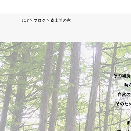
TOP
>
ブログ
>
森土間の家
その場所
時
自然の
そのた
ま