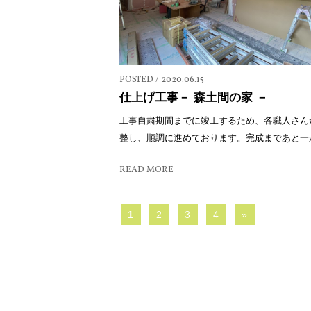
POSTED / 2020.06.15
仕上げ工事－ 森土間の家 －
工事自粛期間までに竣工するため、各職人さん
整し、順調に進めております。完成まであと一か月
READ MORE
1
2
3
4
»