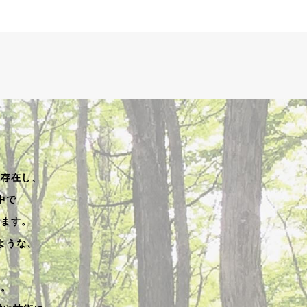
く存在し、
中で
います。
ような、
す。