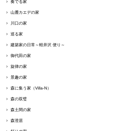
奏でる家
山麓カエデの家
川口の家
巡る家
建築家の日常～軽井沢 便り～
御代田の家
旋律の家
景趣の家
森に集う家（Villa-N）
森の双璧
森土間の家
森澄居