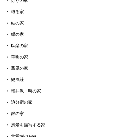
灯りの家
環る家
結の家
縁の家
臥楽の家
華明の家
薫風の家
観風荘
軽井沢・時の家
追分宿の家
銀の家
風景を描写する家
食堂takizawa