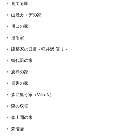
奏でる家
山麓カエデの家
川口の家
巡る家
建築家の日常～軽井沢 便り～
御代田の家
旋律の家
景趣の家
森に集う家（Villa-N）
森の双璧
森土間の家
森澄居