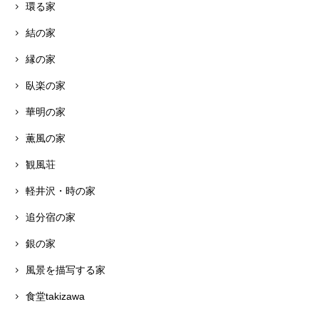
環る家
結の家
縁の家
臥楽の家
華明の家
薫風の家
観風荘
軽井沢・時の家
追分宿の家
銀の家
風景を描写する家
食堂takizawa