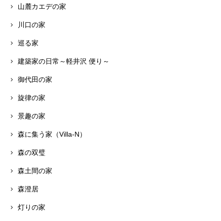
山麓カエデの家
川口の家
巡る家
建築家の日常～軽井沢 便り～
御代田の家
旋律の家
景趣の家
森に集う家（Villa-N）
森の双璧
森土間の家
森澄居
灯りの家