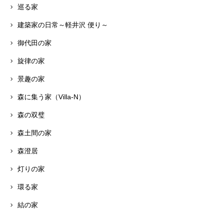
巡る家
建築家の日常～軽井沢 便り～
御代田の家
旋律の家
景趣の家
森に集う家（Villa-N）
森の双璧
森土間の家
森澄居
灯りの家
環る家
結の家