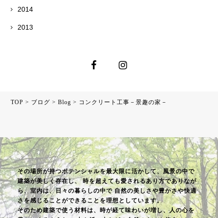
2014
2013
TOP
>
ブログ
>
Blog
>
コンクリート工事－景趣の家－
その場所が持つポテンシャルを最大限に活かして、風景の中で
建築が美しく存在し、
時を超えても愛されるあり方でありなが
ら、室内は、日々の暮らしの中で
自然の美しさや豊かさや快適
さを感じることができることを理想としています。
そのため建築で使う材料は、時が経て味わいが増し、人の心を