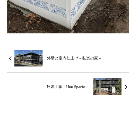
外壁と室内仕上げ－臥楽の家－
外装工事－Uno Spazio－