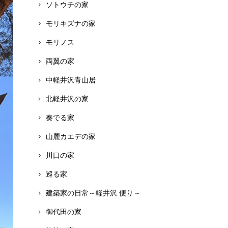
ソトウチの家
モリキズナの家
モリノス
両翼の家
中軽井沢青山居
北軽井沢の家
奏でる家
山麓カエデの家
川口の家
巡る家
建築家の日常～軽井沢 便り～
御代田の家