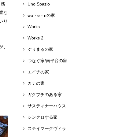
り感
Uno Spazio
重な
wa・e・nの家
いり
Works
Works 2
が、
ぐりまるの家
つなぐ家/南平台の家
エイチの家
カテの家
ガクブチのある家
。
サスティナーハウス
シンクロする家
ステイマークヴィラ