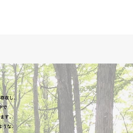
く存在し、
中で
います。
ような、