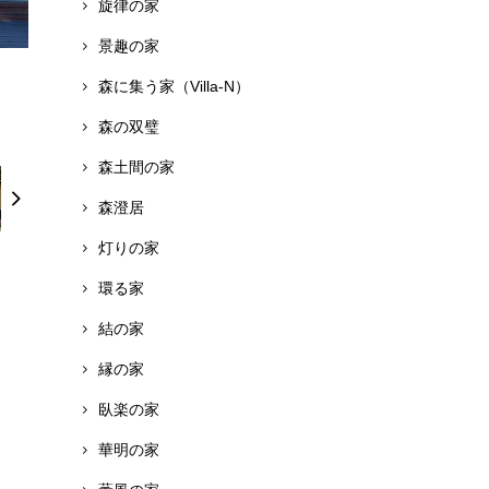
旋律の家
景趣の家
森に集う家（Villa-N）
森の双璧
森土間の家
森澄居
灯りの家
環る家
結の家
縁の家
臥楽の家
華明の家