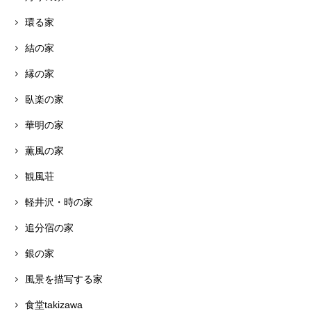
環る家
結の家
縁の家
臥楽の家
華明の家
薫風の家
観風荘
軽井沢・時の家
追分宿の家
銀の家
風景を描写する家
食堂takizawa