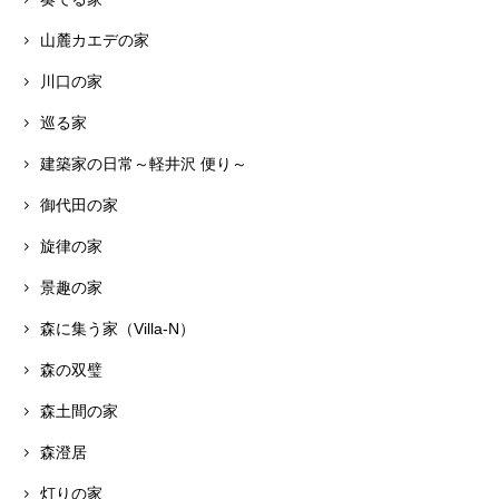
山麓カエデの家
川口の家
巡る家
建築家の日常～軽井沢 便り～
御代田の家
旋律の家
景趣の家
森に集う家（Villa-N）
森の双璧
森土間の家
森澄居
灯りの家