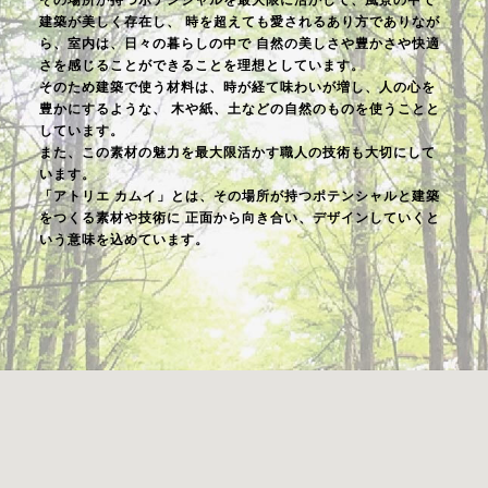
その場所が持つポテンシャルを最大限に活かして、風景の中で
建築が美しく存在し、
時を超えても愛されるあり方でありなが
ら、室内は、日々の暮らしの中で
自然の美しさや豊かさや快適
さを感じることができることを理想としています。
そのため建築で使う材料は、時が経て味わいが増し、人の心を
豊かにするような、
木や紙、土などの自然のものを使うことと
しています。
また、この素材の魅力を最大限活かす職人の技術も大切にして
います。
「アトリエ カムイ」とは、その場所が持つポテンシャルと建築
をつくる素材や技術に
正面から向き合い、デザインしていくと
いう意味を込めています。