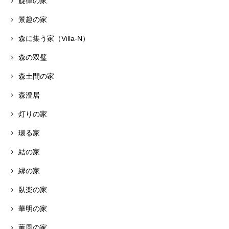
旋律の家
景趣の家
森に集う家（Villa-N）
森の双璧
森土間の家
森澄居
灯りの家
環る家
結の家
縁の家
臥楽の家
華明の家
薫風の家