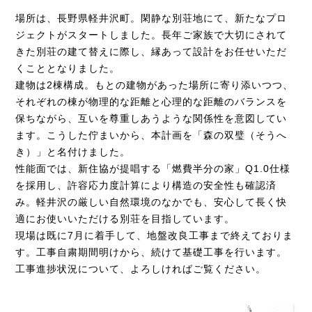
場所は、長野県軽井沢町。閑静な別荘地にて、新たなプロ
ジェクトがスタートしました。長年ご家族で大切にされて
きた別荘の建て替えに際し、縁あって設計をお任せいただ
くこととなりました。
建物は2棟構成。もとの建物があった場所に寄り添いつつ、
それぞれの棟が物理的な距離と心理的な距離のバランスを
保ちながら、互いを尊重しあうような関係性を意図してい
ます。こうした佇まいから、本計画を「森の双璧（そうへ
き）」と名付けました。
性能面では、新住協が提唱する「燃費半分の家」Q1.0仕様
を採用し、許容応力度計算により構造の安全性も確認済
み。軽井沢の厳しい自然環境のなかでも、安心して長く快
適にお使いいただける別荘を目指しています。
現場は既に7月に着手して、地盤改良工事まで終えておりま
す。工事自粛期間明けから、続けて基礎工事を行います。
工事進捗状況について、よろしければご覧ください。