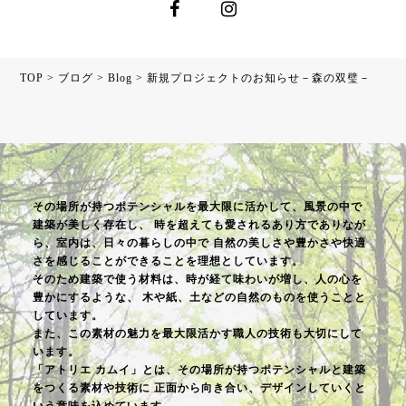
TOP
>
ブログ
>
Blog
>
新規プロジェクトのお知らせ－森の双璧－
その場所が持つポテンシャルを最大限に活かして、風景の中で
建築が美しく存在し、
時を超えても愛されるあり方でありなが
ら、室内は、日々の暮らしの中で
自然の美しさや豊かさや快適
さを感じることができることを理想としています。
そのため建築で使う材料は、時が経て味わいが増し、人の心を
豊かにするような、
木や紙、土などの自然のものを使うことと
しています。
また、この素材の魅力を最大限活かす職人の技術も大切にして
います。
「アトリエ カムイ」とは、その場所が持つポテンシャルと建築
をつくる素材や技術に
正面から向き合い、デザインしていくと