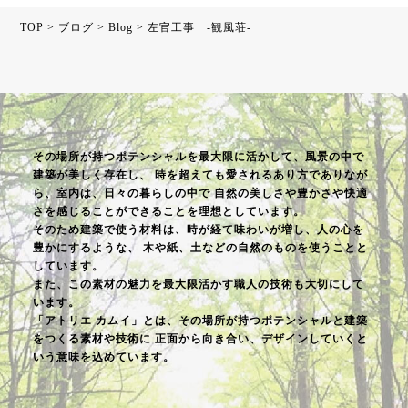
TOP
>
ブログ
>
Blog
>
左官工事 -観風荘-
その場所が持つポテンシャルを最大限に活かして、風景の中で
建築が美しく存在し、
時を超えても愛されるあり方でありなが
ら、室内は、日々の暮らしの中で
自然の美しさや豊かさや快適
さを感じることができることを理想としています。
そのため建築で使う材料は、時が経て味わいが増し、人の心を
豊かにするような、
木や紙、土などの自然のものを使うことと
しています。
また、この素材の魅力を最大限活かす職人の技術も大切にして
います。
「アトリエ カムイ」とは、その場所が持つポテンシャルと建築
をつくる素材や技術に
正面から向き合い、デザインしていくと
いう意味を込めています。