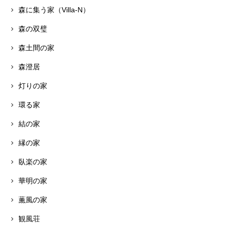
森に集う家（Villa-N）
森の双璧
森土間の家
森澄居
灯りの家
環る家
結の家
縁の家
臥楽の家
華明の家
薫風の家
観風荘