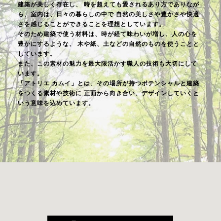
建築が美しく存在し、
時を超えても愛されるあり方でありなが
ら、室内は、日々の暮らしの中で
自然の美しさや豊かさや快適
さを感じることができることを理想としています。
そのため建築で使う材料は、時が経て味わいが増し、人の心を
豊かにするような、
木や紙、土などの自然のものを使うことと
しています。
また、この素材の魅力を最大限活かす職人の技術も大切にして
います。
「アトリエ カムイ」とは、その場所が持つポテンシャルと建築
をつくる素材や技術に
正面から向き合い、デザインしていくと
いう意味を込めています。