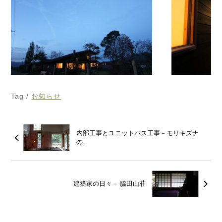
Tag /
お知らせ
内部工事とユニットバス工事－モリキズナ
の...
建築家の日々－ 脇田山荘