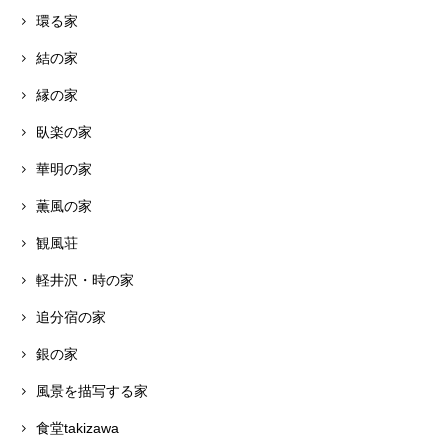
環る家
結の家
縁の家
臥楽の家
華明の家
薫風の家
観風荘
軽井沢・時の家
追分宿の家
銀の家
風景を描写する家
食堂takizawa