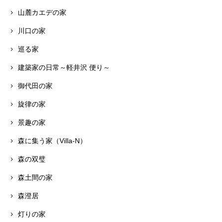
山麓カエデの家
川口の家
巡る家
建築家の日常～軽井沢 便り～
御代田の家
旋律の家
景趣の家
森に集う家（Villa-N）
森の双璧
森土間の家
森澄居
灯りの家