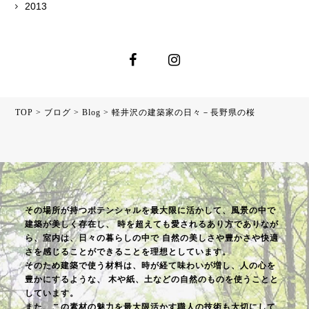
2013
TOP
>
ブログ
>
Blog
>
軽井沢の建築家の日々－長野県の桜
その場所が持つポテンシャルを最大限に活かして、風景の中で
建築が美しく存在し、
時を超えても愛されるあり方でありなが
ら、室内は、日々の暮らしの中で
自然の美しさや豊かさや快適
さを感じることができることを理想としています。
そのため建築で使う材料は、時が経て味わいが増し、人の心を
豊かにするような、
木や紙、土などの自然のものを使うことと
しています。
また、この素材の魅力を最大限活かす職人の技術も大切にして