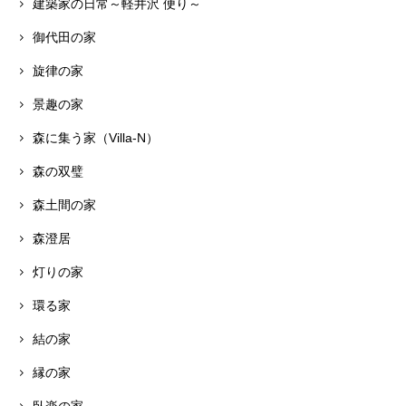
建築家の日常～軽井沢 便り～
御代田の家
旋律の家
景趣の家
森に集う家（Villa-N）
森の双璧
森土間の家
森澄居
灯りの家
環る家
結の家
縁の家