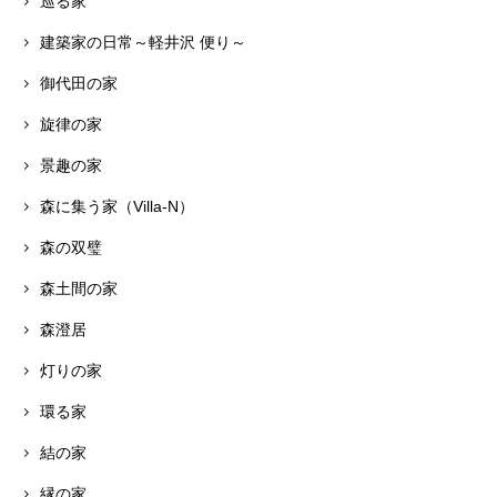
巡る家
建築家の日常～軽井沢 便り～
御代田の家
旋律の家
景趣の家
森に集う家（Villa-N）
森の双璧
森土間の家
森澄居
灯りの家
環る家
結の家
縁の家