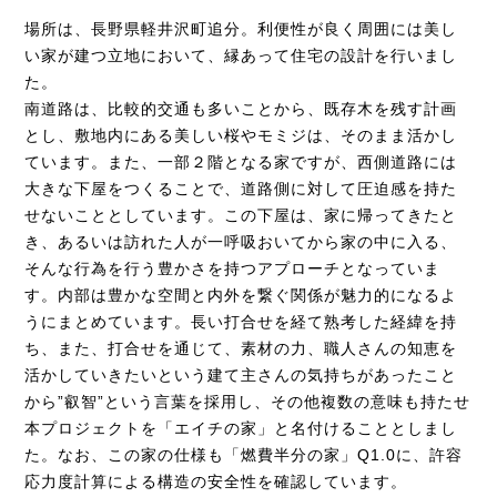
場所は、長野県軽井沢町追分。利便性が良く周囲には美し
い家が建つ立地において、縁あって住宅の設計を行いまし
た。
南道路は、比較的交通も多いことから、既存木を残す計画
とし、敷地内にある美しい桜やモミジは、そのまま活かし
ています。また、一部２階となる家ですが、西側道路には
大きな下屋をつくることで、道路側に対して圧迫感を持た
せないこととしています。この下屋は、家に帰ってきたと
き、あるいは訪れた人が一呼吸おいてから家の中に入る、
そんな行為を行う豊かさを持つアプローチとなっていま
す。内部は豊かな空間と内外を繋ぐ関係が魅力的になるよ
うにまとめています。長い打合せを経て熟考した経緯を持
ち、また、打合せを通じて、素材の力、職人さんの知恵を
活かしていきたいという建て主さんの気持ちがあったこと
から”叡智”という言葉を採用し、その他複数の意味も持たせ
本プロジェクトを「エイチの家」と名付けることとしまし
た。
なお、この家の仕様も「燃費半分の家」Q1.0に、許容
応力度計算による構造の安全性を確認しています。