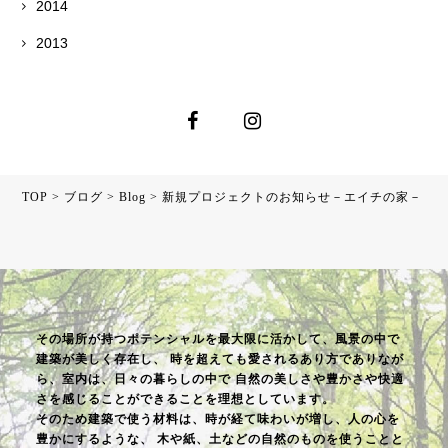
2014
2013
TOP
>
ブログ
>
Blog
>
新規プロジェクトのお知らせ－エイチの家－
その場所が持つポテンシャルを最大限に活かして、風景の中で
建築が美しく存在し、
時を超えても愛されるあり方でありなが
ら、室内は、日々の暮らしの中で
自然の美しさや豊かさや快適
さを感じることができることを理想としています。
そのため建築で使う材料は、時が経て味わいが増し、人の心を
豊かにするような、
木や紙、土などの自然のものを使うことと