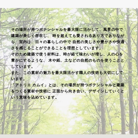
その場所が持つポテンシャルを最大限に活かして、風景の中で
建築が美しく存在し、
時を超えても愛されるあり方でありなが
ら、室内は、日々の暮らしの中で
自然の美しさや豊かさや快適
さを感じることができることを理想としています。
そのため建築で使う材料は、時が経て味わいが増し、人の心を
豊かにするような、
木や紙、土などの自然のものを使うことと
しています。
また、この素材の魅力を最大限活かす職人の技術も大切にして
います。
「アトリエ カムイ」とは、その場所が持つポテンシャルと建築
をつくる素材や技術に
正面から向き合い、デザインしていくと
いう意味を込めています。