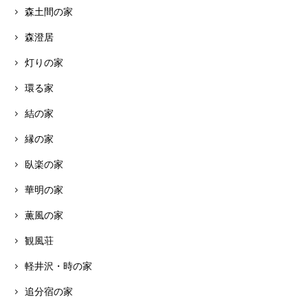
森土間の家
森澄居
灯りの家
環る家
結の家
縁の家
臥楽の家
華明の家
薫風の家
観風荘
軽井沢・時の家
追分宿の家