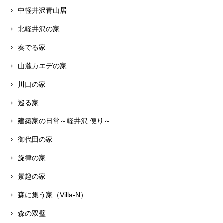
中軽井沢青山居
北軽井沢の家
奏でる家
山麓カエデの家
川口の家
巡る家
建築家の日常～軽井沢 便り～
御代田の家
旋律の家
景趣の家
森に集う家（Villa-N）
森の双璧