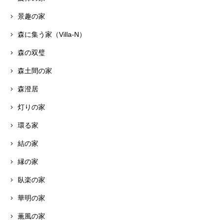
景趣の家
森に集う家（Villa-N）
森の双璧
森土間の家
森澄居
灯りの家
環る家
結の家
縁の家
臥楽の家
華明の家
薫風の家