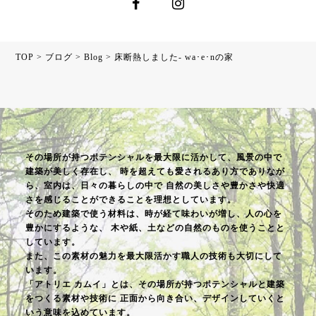
TOP
>
ブログ
>
Blog
>
床断熱しました- wa･e･nの家
その場所が持つポテンシャルを最大限に活かして、風景の中で
建築が美しく存在し、
時を超えても愛されるあり方でありなが
ら、室内は、日々の暮らしの中で
自然の美しさや豊かさや快適
さを感じることができることを理想としています。
そのため建築で使う材料は、時が経て味わいが増し、人の心を
豊かにするような、
木や紙、土などの自然のものを使うことと
しています。
また、この素材の魅力を最大限活かす職人の技術も大切にして
います。
「アトリエ カムイ」とは、その場所が持つポテンシャルと建築
をつくる素材や技術に
正面から向き合い、デザインしていくと
いう意味を込めています。