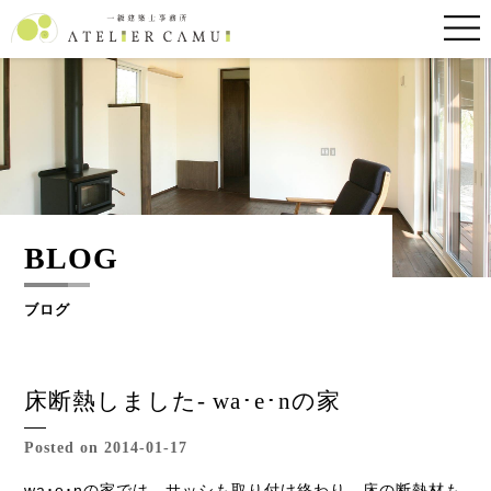
BLOG
ブログ
床断熱しました- wa･e･nの家
Posted on 2014-01-17
wa･e･nの家では、サッシも取り付け終わり、床の断熱材も