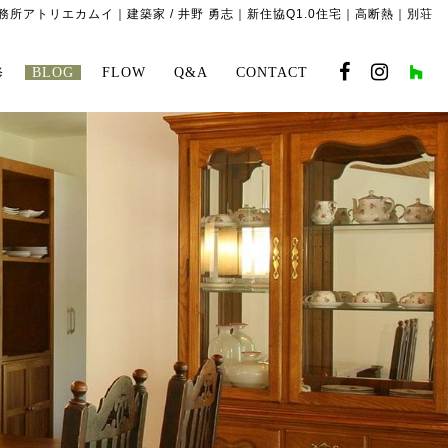
所アトリエカムイ｜建築家 / 井野 勇志｜新住協Q1.0住宅｜高断熱｜別荘
修
BLOG
FLOW
Q&A
CONTACT