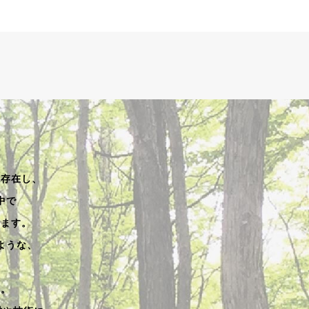
く存在し、
中で
います。
ような、
す。