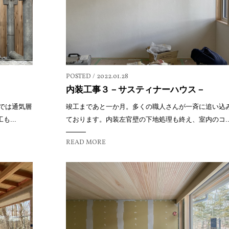
POSTED / 2022.01.28
内装工事３－サスティナーハウス－
では通気層
竣工まであと一か月。多くの職人さんが一斉に追い込
...
ております。内装左官壁の下地処理も終え、室内のコ..
READ MORE