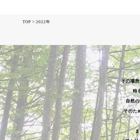
TOP
>
2022年
その場所
時
自然の
そのた
ま