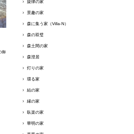
旋律の家
景趣の家
森に集う家（Villa-N）
森の双璧
森土間の家
の御
森澄居
灯りの家
環る家
結の家
縁の家
臥楽の家
華明の家