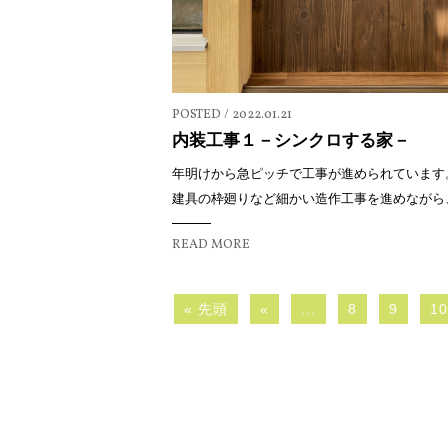
POSTED / 2022.01.21
内装工事１－シンクロする家－
年明けから急ピッチで工事が進められています
建具の枠廻りなど細かい造作工事を進めながら、壁
READ MORE
« 先頭
«
...
8
9
10