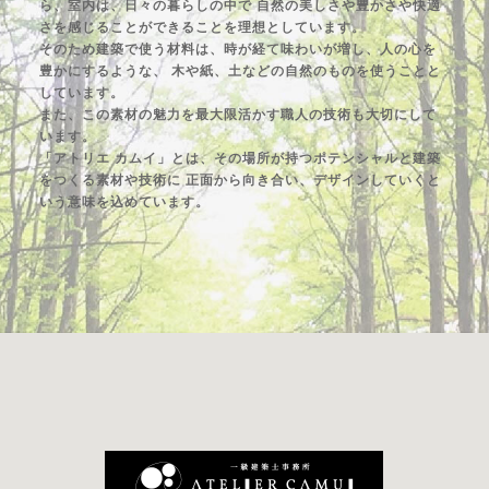
ら、室内は、日々の暮らしの中で
自然の美しさや豊かさや快適
さを感じることができることを理想としています。
そのため建築で使う材料は、時が経て味わいが増し、人の心を
豊かにするような、
木や紙、土などの自然のものを使うことと
しています。
また、この素材の魅力を最大限活かす職人の技術も大切にして
います。
「アトリエ カムイ」とは、その場所が持つポテンシャルと建築
をつくる素材や技術に
正面から向き合い、デザインしていくと
いう意味を込めています。