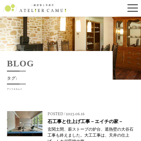
BLOG
タグ:
アトリエカムイ
POSTED / 2023.06.16
石工事と仕上げ工事－エイチの家－
玄関土間、薪ストーブの炉台、遮熱壁の大谷石
工事も終えました。大工工事は、天井の仕上