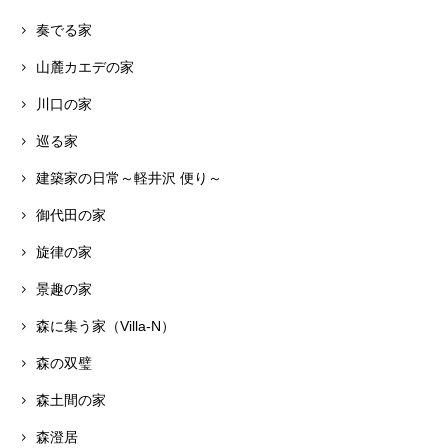
奏でる家
山麓カエデの家
川口の家
巡る家
建築家の日常～軽井沢 便り～
御代田の家
旋律の家
景趣の家
森に集う家（Villa-N）
森の双璧
森土間の家
森澄居