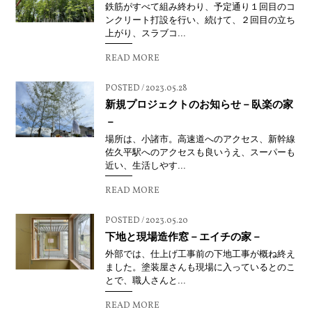
鉄筋がすべて組み終わり、予定通り１回目のコ
ンクリート打設を行い、続けて、２回目の立ち
上がり、スラブコ...
READ MORE
POSTED / 2023.05.28
新規プロジェクトのお知らせ－臥楽の家
－
場所は、小諸市。高速道へのアクセス、新幹線
佐久平駅へのアクセスも良いうえ、スーパーも
近い、生活しやす...
READ MORE
POSTED / 2023.05.20
下地と現場造作窓－エイチの家－
外部では、仕上げ工事前の下地工事が概ね終え
ました。塗装屋さんも現場に入っているとのこ
とで、職人さんと...
READ MORE