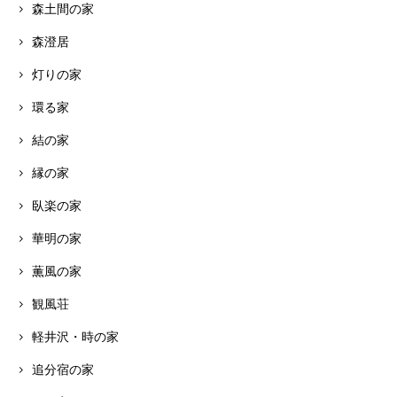
森土間の家
森澄居
灯りの家
環る家
結の家
縁の家
臥楽の家
華明の家
薫風の家
観風荘
軽井沢・時の家
追分宿の家