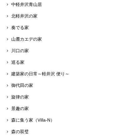
中軽井沢青山居
北軽井沢の家
奏でる家
山麓カエデの家
川口の家
巡る家
建築家の日常～軽井沢 便り～
御代田の家
旋律の家
景趣の家
森に集う家（Villa-N）
森の双璧