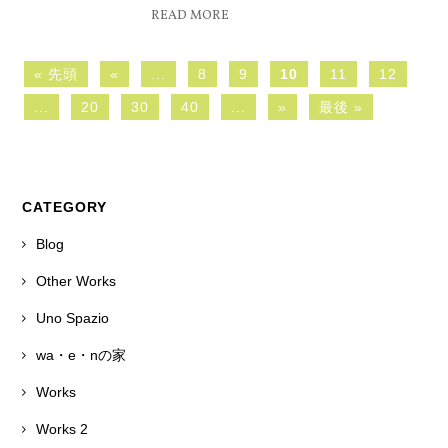
READ MORE
« 先頭
«
...
8
9
10
11
12
...
20
30
40
...
»
最後 »
CATEGORY
Blog
Other Works
Uno Spazio
wa・e・nの家
Works
Works 2