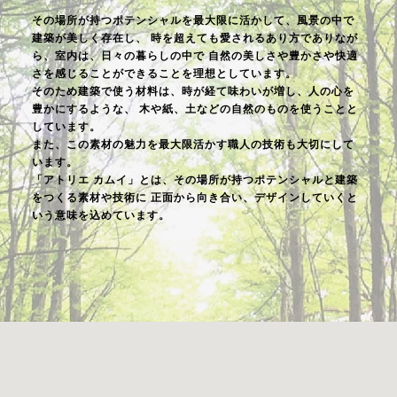
その場所が持つポテンシャルを最大限に活かして、風景の中で
建築が美しく存在し、
時を超えても愛されるあり方でありなが
ら、室内は、日々の暮らしの中で
自然の美しさや豊かさや快適
さを感じることができることを理想としています。
そのため建築で使う材料は、時が経て味わいが増し、人の心を
豊かにするような、
木や紙、土などの自然のものを使うことと
しています。
また、この素材の魅力を最大限活かす職人の技術も大切にして
います。
「アトリエ カムイ」とは、その場所が持つポテンシャルと建築
をつくる素材や技術に
正面から向き合い、デザインしていくと
いう意味を込めています。