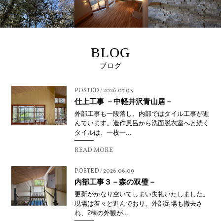
BLOG
ブログ
POSTED / 2026.07.03
仕上工事 －中軽井沢青山居－
外部工事も一段落し、内部ではタイル工事が進
んでいます。造作風呂から洗面脱衣室へと続く
タイルは、一枚一...
READ MORE
POSTED / 2026.06.09
内部工事３－森の双璧－
更新がかなり空いてしまい失礼いたしました。
現場は着々と進んでおり、外部足場も撤去さ
れ、2棟の外観が...