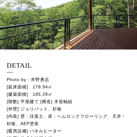
DETAIL
Photo by：井野勇志
[延床面積] 178.94㎡
[建築面積] 185.28㎡
[階数] 平屋建て [構造] 木造軸組
[外壁] ジョリパット、杉板
[内装] 壁：珪藻土、床：ヘムロックフローリング、天井：
杉板、AEP塗装
[暖房設備] パネルヒーター