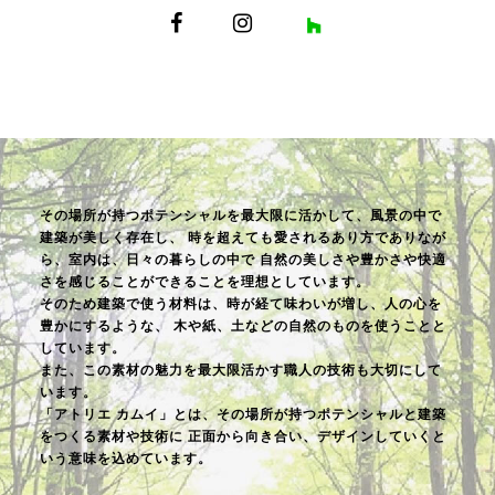
その場所が持つポテンシャルを最大限に活かして、風景の中で
建築が美しく存在し、
時を超えても愛されるあり方でありなが
ら、室内は、日々の暮らしの中で
自然の美しさや豊かさや快適
さを感じることができることを理想としています。
そのため建築で使う材料は、時が経て味わいが増し、人の心を
豊かにするような、
木や紙、土などの自然のものを使うことと
しています。
また、この素材の魅力を最大限活かす職人の技術も大切にして
います。
「アトリエ カムイ」とは、その場所が持つポテンシャルと建築
をつくる素材や技術に
正面から向き合い、デザインしていくと
いう意味を込めています。