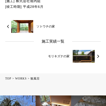
[施工] 株式会社堀内組
[竣工時期] 平成28年6月
ソトウチの家
施工実績一覧
モリキズナの家
TOP
>
WORKS
>
観風荘