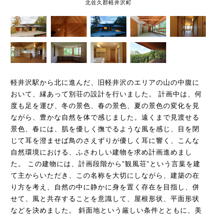
北佐久郡軽井沢町
軽井沢駅から北に進んだ、旧軽井沢のエリアの山の中腹に
おいて、縁あって別荘の設計を行いました。 計画中は、何
度も足を運び、冬の景色、春の景色、夏の景色の変化を見
ながら、豊かな自然を体で感じました。遠くまで見渡せる
景色、春には、肌を優しく撫でるような風を感じ、目を閉
じて耳を澄ませば鳥のさえずりが優しく耳に響く、こんな
自然環境における、ふさわしい建物を求め計画進めまし
た。 この建物には、計画段階から”観風荘”という言葉を建
て主からいただき、この名称を大切にしながら、建築の在
り方を考え、自然の中に静かに身を置く存在を目指し、併
せて、風と共存することを意識して、屋根形状、平面形状
などを決めました。 斜面地という厳しい条件とともに、美