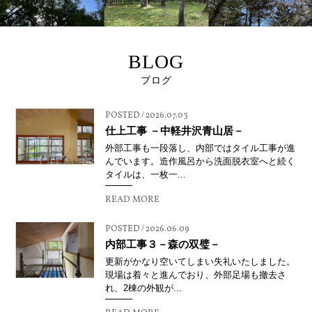
BLOG
ブログ
POSTED / 2026.07.03
仕上工事 －中軽井沢青山居－
外部工事も一段落し、内部ではタイル工事が進
んでいます。造作風呂から洗面脱衣室へと続く
タイルは、一枚一...
READ MORE
POSTED / 2026.06.09
内部工事３－森の双璧－
更新がかなり空いてしまい失礼いたしました。
現場は着々と進んでおり、外部足場も撤去さ
れ、2棟の外観が...