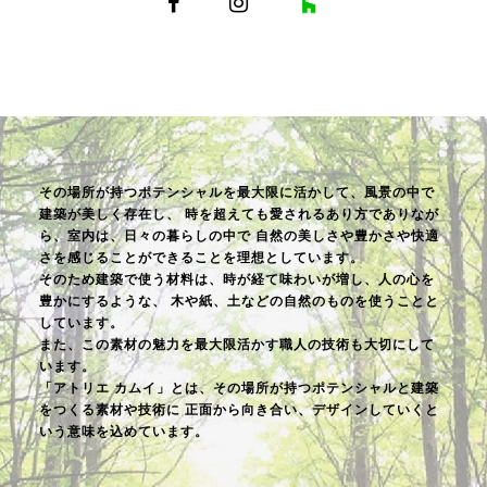
その場所が持つポテンシャルを最大限に活かして、風景の中で
建築が美しく存在し、
時を超えても愛されるあり方でありなが
ら、室内は、日々の暮らしの中で
自然の美しさや豊かさや快適
さを感じることができることを理想としています。
そのため建築で使う材料は、時が経て味わいが増し、人の心を
豊かにするような、
木や紙、土などの自然のものを使うことと
しています。
また、この素材の魅力を最大限活かす職人の技術も大切にして
います。
「アトリエ カムイ」とは、その場所が持つポテンシャルと建築
をつくる素材や技術に
正面から向き合い、デザインしていくと
いう意味を込めています。