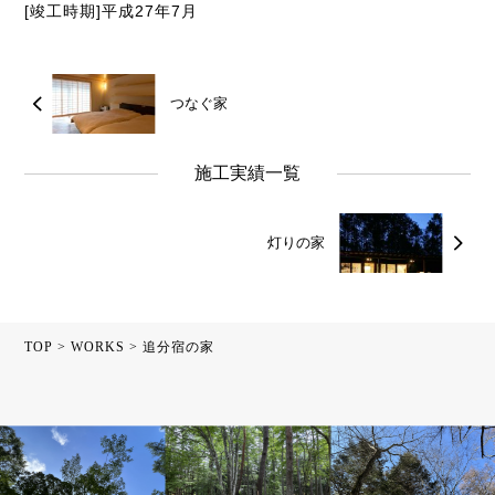
[竣工時期]平成27年7月
つなぐ家
施工実績一覧
灯りの家
TOP
>
WORKS
>
追分宿の家