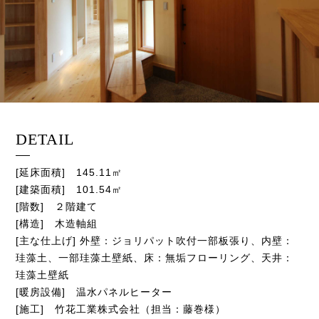
DETAIL
[延床面積] 145.11㎡
[建築面積] 101.54㎡
[階数] ２階建て
[構造] 木造軸組
[主な仕上げ] 外壁：ジョリパット吹付一部板張り、内壁：
珪藻土、一部珪藻土壁紙、床：無垢フローリング、天井：
珪藻土壁紙
[暖房設備] 温水パネルヒーター
[施工]
竹花工業株式会社
（担当：藤巻様）